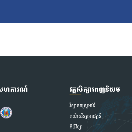
ូសហការណ៍
វគ្គសិក្សាពេញនិយម
វិទ្យាសាស្រ្តអប់រំ
គណិតវិទ្យាអនុវត្តន៍
គីមីវិទ្យា