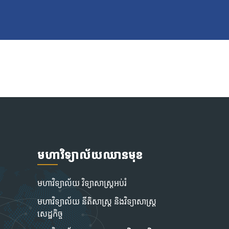
មហាវិទ្យាល័យឈានមុខ
មហាវិទ្យាល័យ វិទ្យាសាស្រ្តអប់រំ
មហាវិទ្យាល័យ នីតិសាស្រ្ត និងវិទ្យាសាស្ត្រ
សេដ្ឋកិច្ច