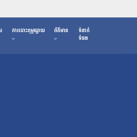
យ
ការបោះពុម្ពផ្សាយ
ព័ត៌មាន
ទំនាក់
ទំនង