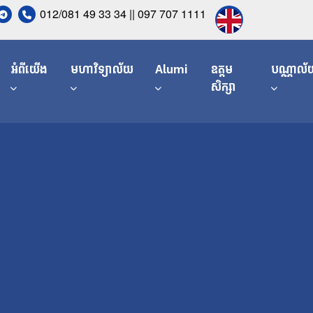
012/081 49 33 34 || 097 707 1111
អំពីយើង
មហាវិទ្យាល័យ
Alumi
ឧត្តម
បណ្ណាល័
សិក្សា