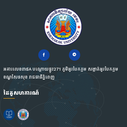
អគារលេខ៣៥A បណ្ដោយផ្លូវ271 ភូមិអូរបែកក្អម សង្កាត់អូរបែកក្អម
ខណ្ឌសែនសុខ រាជធានីភ្នំពេញ
ដៃគូសហការណ៍