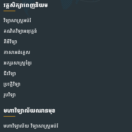
វគ្គសិក្សាពេញនិយម
វិទ្យាសាស្រ្តអប់រំ
គណិតវិទ្យាអនុវត្តន៍
គីមីវិទ្យា
ភាសាអង់គ្លេស
អក្សរសាស្ត្រខ្មែរ
ជីវវិទ្យា
ប្រវត្តិវិទ្យា
រូបវិទ្យា
មហាវិទ្យាល័យឈានមុខ
មហាវិទ្យាល័យ វិទ្យាសាស្រ្តអប់រំ