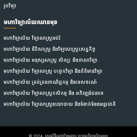
រូបវិទ្យា
មហាវិទ្យាល័យឈានមុខ
មហាវិទ្យាល័យ វិទ្យាសាស្រ្តអប់រំ
មហាវិទ្យាល័យ នីតិសាស្រ្ត និងវិទ្យាសាស្ត្រសេដ្ឋកិច្ច
មហាវិទ្យាល័យ មនុស្សសាស្រ្ត សិល្បៈ និងភាសាវិទ្យា
មហាវិទ្យាល័យ វិទ្យាសាស្ត្រ បច្ចេកវិទ្យា និងព័ត៌មានវិទ្យា
មហាវិទ្យាល័យ គ្រប់គ្រងពាណិជ្ជកម្ម និងទេសចរណ៍
មហាវិទ្យាល័យ វិទ្យាសាស្ត្រកសិកម្ម និង អភិវឌ្ឍន៍ជនបទ
មហាវិទ្យាល័យ វិទ្យាសាស្ត្រនយោបាយ និងទំនាក់ទំនងអន្តរជាតិ
© 2024, រក្សាសិទ្ធិគ្រប់យ៉ាងដោយ សាកលវិទ្យាល័យខេមរៈ