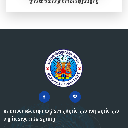
ថ្នាលឌីជីថលសម្រាប់ការអភិវឌ្ឍសេដ្ឋកិច្ច
អគារលេខ៣៥A បណ្ដោយផ្លូវ271 ភូមិអូរបែកក្អម សង្កាត់អូរបែកក្អម
ខណ្ឌសែនសុខ រាជធានីភ្នំពេញ