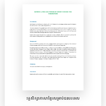
ពិនិត្យមើល​ឯកសារ
វគ្គសិក្សាភាសាខ្មែរសម្រាប់ជនបរទេស