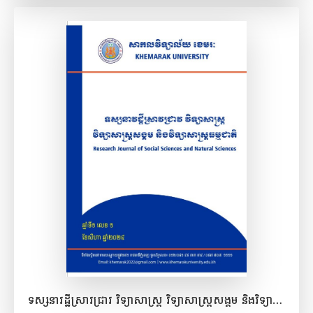
ពិនិត្យមើល​ឯកសារ
ទស្សនាវដ្ឋីស្រាវជ្រាវ វិទ្យាសាស្ត្រ វិទ្យាសាស្ត្រសង្គម និងវិទ្យាសាស្ត្រធម្មជាតិ ឆ្នាំទី១, លេខ១, សីហា ២០២៤