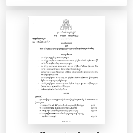
ពិនិត្យមើល​ឯកសារ