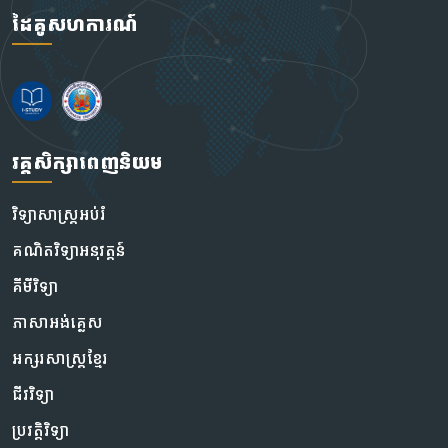
ដៃគូសហការណ៍
វគ្គសិក្សាពេញនិយម
វិទ្យាសាស្រ្តអប់រំ
គណិតវិទ្យាអនុវត្តន៍
គីមីវិទ្យា
ភាសាអង់គ្លេស
អក្សរសាស្ត្រខ្មែរ
ជីវវិទ្យា
ប្រវត្តិវិទ្យា