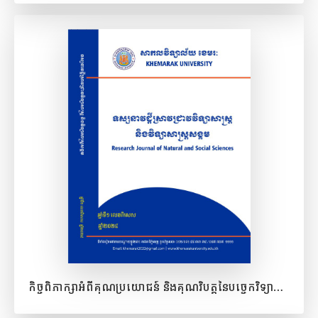
ពិនិត្យមើល​ឯកសារ
កិច្ចពិភាក្សាអំពីគុណប្រយោជន៍ និងគុណវិបត្តនៃបច្ចេកវិទ្យាផ្នែកច្បាប់ក្នុងវិស័យច្បាប់ នាសម័យឌីជីថល