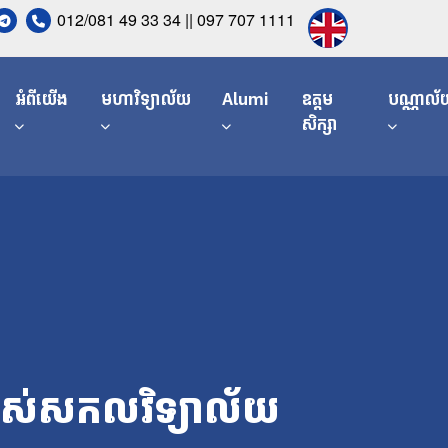
012/081 49 33 34 || 097 707 1111
អំពីយើង
មហាវិទ្យាល័យ
Alumi
ឧត្តម
បណ្ណាល័
សិក្សា
ងរបស់សកលវិទ្យាល័យ