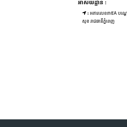
អាសយដ្ឋាន :
អគារលេខ៣៥A បណ្ដោយផ្
:
សុខ រាជធានីភ្នំពេញ