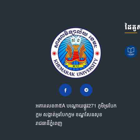
ដៃគ
អគារលេខ៣៥A បណ្ដោយផ្លូវ271 ភូមិអូរបែក
ក្អម សង្កាត់អូរបែកក្អម ខណ្ឌសែនសុខ
រាជធានីភ្នំពេញ