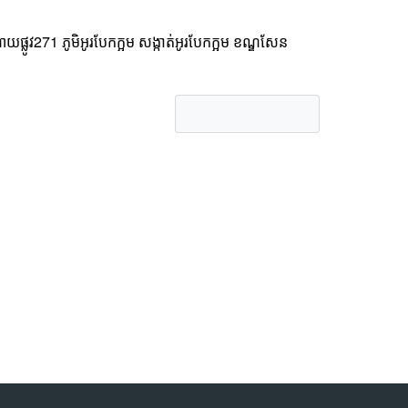
លូវ271 ភូមិអូរបែកក្អម សង្កាត់អូរបែកក្អម ខណ្ឌសែន