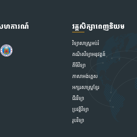
ូសហការណ៍
វគ្គសិក្សាពេញនិយម
វិទ្យាសាស្រ្តអប់រំ
គណិតវិទ្យាអនុវត្តន៍
គីមីវិទ្យា
ភាសាអង់គ្លេស
អក្សរសាស្ត្រខ្មែរ
ជីវវិទ្យា
ប្រវត្តិវិទ្យា
រូបវិទ្យា