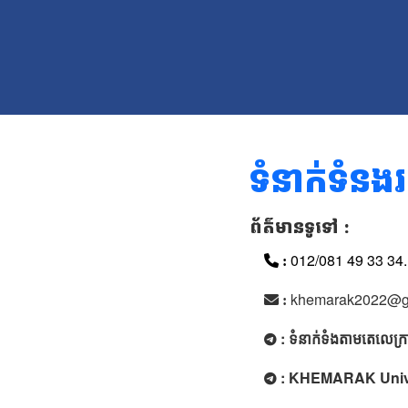
ទំនាក់ទំន
ព័ត៌មានទូទៅ :
012/081 49 33 34.
:
khemarak2022@g
:
: ទំនាក់ទំងតាមតេលេក្
: KHEMARAK Univer