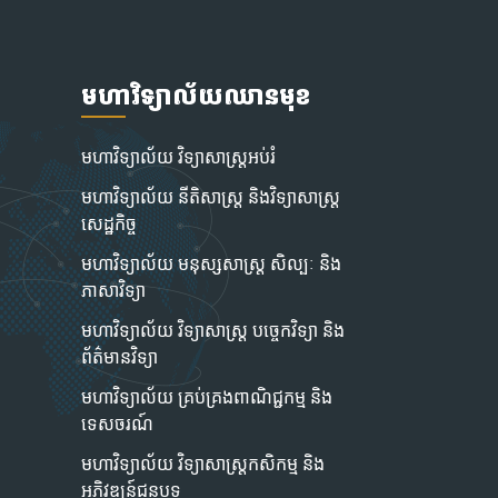
មហាវិទ្យាល័យឈានមុខ
មហាវិទ្យាល័យ វិទ្យាសាស្រ្តអប់រំ
មហាវិទ្យាល័យ នីតិសាស្រ្ត និងវិទ្យាសាស្ត្រ
សេដ្ឋកិច្ច
មហាវិទ្យាល័យ មនុស្សសាស្រ្ត សិល្បៈ និង
ភាសាវិទ្យា
មហាវិទ្យាល័យ វិទ្យាសាស្ត្រ បច្ចេកវិទ្យា និង
ព័ត៌មានវិទ្យា
មហាវិទ្យាល័យ គ្រប់គ្រងពាណិជ្ជកម្ម និង
ទេសចរណ៍
មហាវិទ្យាល័យ វិទ្យាសាស្ត្រកសិកម្ម និង
អភិវឌ្ឍន៍ជនបទ