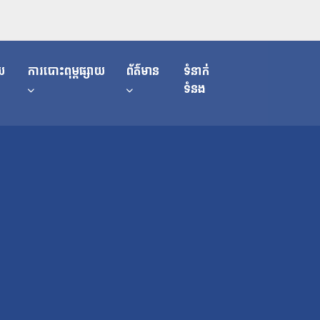
យ
ការបោះពុម្ពផ្សាយ
ព័ត៌មាន
ទំនាក់
ទំនង