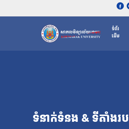
ទំព័រ
ដើម
ទំនាក់ទំនង​​ & ទីតាំ