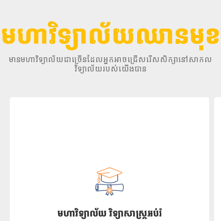
3
មហាវិទ្យាល័យឈានមុខ
មានមហាវិទ្យាល័យជាច្រើនដែលអ្នកអាចជ្រើសរើសសិក្សានៅសាកល
វិទ្យាល័យរបស់យើងបាន
មហាវិទ្យាល័យ វិទ្យាសាស្រ្តអប់រំ