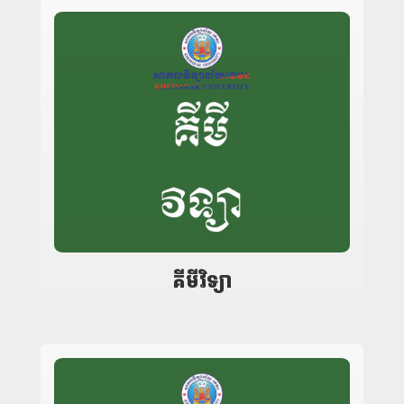
គីមីវិទ្យា