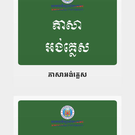
ភាសាអង់គ្លេស