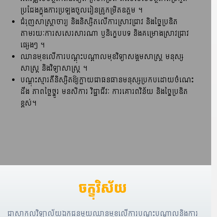
ប្រជែងក្នុងការប្រទ្បងចូលរៀនគ្រូកម្រិតឧត្តម​ ។
ជំរុញសាស្រ្តាចារ្យ និងនិស្សិតលើការស្រាវជ្រាវ និងច្នៃប្រឌិត
តាមរយៈការសសេរសារណា ឫនិក្ខេបបទ និងគម្រោងស្រាវជ្រាវ
ផ្សេងៗ ​។
ឈានមុខលើការបណ្តុះបណ្តាលមុខវិទ្យាសង្គមសាស្រ្ត មនុស្ស
សាស្រ្ត និងវិទ្យាសាស្រ្ត​​ ។
បណ្តុះស្មារតីនិស្សិតឱ្យក្លាយជាធនធានមនុស្សប្រកបដោយចំណេះ
ដឹង ភាពថ្លៃថ្នូរ មនសិការ វិជ្ជាជីវៈ ការគោរពវិន័យ និងច្នៃប្រឌិត
ខ្ពស់។
ចក្ខុវិស័យ
ជាសាកលវិទ្យាល័យឯកជនមួយឈានមុខលើការបណ្តុះបណ្តាលនិងការ