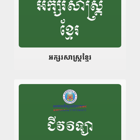
អក្សរសាស្ត្រខ្មែរ