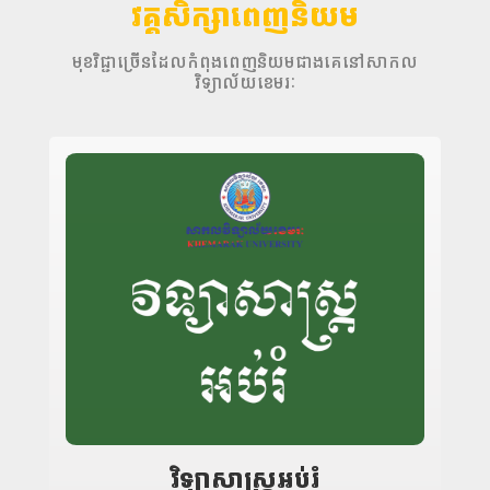
វគ្គសិក្សាពេញនិយម
មុខវិជ្ជាច្រើនដែលកំពុងពេញនិយមជាងគេនៅសាកល
វិទ្យាល័យខេមរៈ
វិទ្យាសាស្រ្តអប់រំ