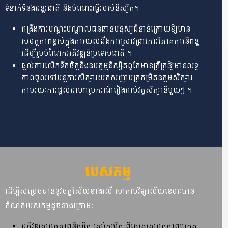
ទំនាក់ទំនងអន្តរជាតិ និងចំណេះធ្វើរបស់និស្សិត។
ពង្រឹងការបណ្តុះបណ្តាលធនធានមនុស្សជំនាន់ក្រោយឱ្យមាន
សមត្ថភាពខ្ពស់ក្នុងការយល់ដឹងការស្រាវជ្រាវការវិភាគការនិពន្ធ
ដើម្បីរួមចំណែកអភិវឌ្ឍន៏ប្រទេសជាតិ​ ។
ផ្តល់ការលើកទឹកចិត្តនិងឧបត្ថម្ភនិស្សិតពូកែមានក្រីក្រឱ្យមានលទ្ធ
ភាពចូលទៅបន្តការសិក្សារយកសញ្ញាបត្រកម្រិតឧត្តមសិក្សារ
តាមរយៈការផ្តល់អាហារូបករណ៏រៀងរាល់វគ្គសិក្សានីមួយៗ​​ ។
បេសកម្ម
ដើម្បីសម្រេចបាននូវចក្ខុវិស័យខាងលើ សាកលវិទ្យាល័យខេមរៈបាន
កំណត់បេសកម្មដូចខាងក្រោម:
អភិវឌ្ឍសមត្ថភាពនិស្សិត គ្រប់កម្រិត ពិសេសសមត្ថភាពប្រកួត