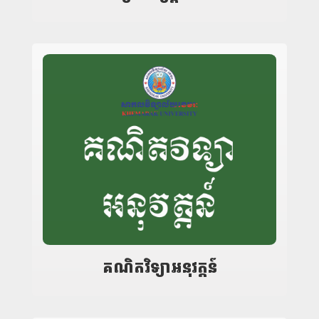
គណិតវិទ្យាអនុវត្តន៍