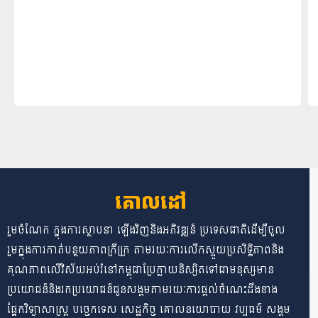
គោលដៅ
រួមចំណែក ក្នុងការស្ថាបនា ទ្បើងវិញនិងអភិវឌ្ឍន៏ ប្រទេសជាតិដើម្បីចូល
រួមក្នុងការកាត់បន្ថយភាពក្រីក្រ្រ តាមរយៈការលើកស្ទួយប្រសិទ្ធិភាពនិង
គុណភាពលើវិស័យអប់រំនៅកម្ពុជាប្រែក្លាយនិស្សិតទៅជាមនុស្សមាន
ប្រយោជន៏និងរកប្រយោជន៏ជូនសង្គមតាមរយៈការផ្តល់ចំណេះដឹងខាង
ផ្នែកវិទ្យាសាស្រ្ត បច្ចេកទេស សេដ្ឋកិច្ច គោលនយោបាយ វប្បធម៌ សង្គម