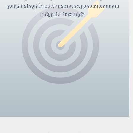
ស្រាវជ្រាវនៅកម្ពុជាដែលផលិតធនធានមនុស្សប្រកបដោយគុណភាព
ការច្នៃប្រឌិត និងនវានុវត្តន៏។