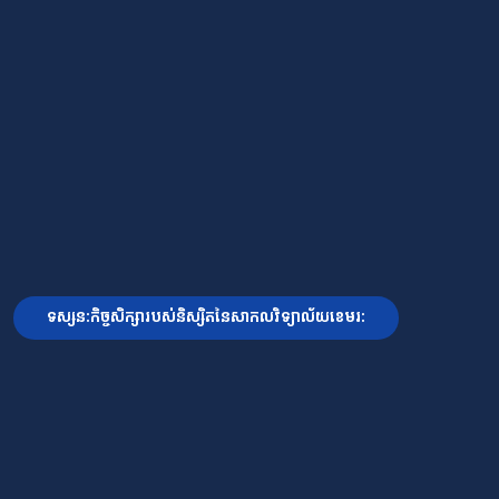
ទស្សនៈកិច្ចសិក្សារបស់និស្សិតនៃសាកលវិទ្យាល័យខេមរៈ