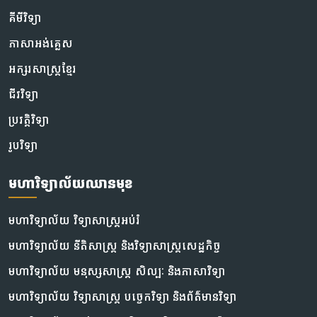
គីមីវិទ្យា
ភាសាអង់គ្លេស
អក្សរសាស្ត្រខ្មែរ
ជីវវិទ្យា
ប្រវត្តិវិទ្យា
រូបវិទ្យា
មហាវិទ្យាល័យឈានមុខ
មហាវិទ្យាល័យ វិទ្យាសាស្រ្តអប់រំ
មហាវិទ្យាល័យ នីតិសាស្រ្ត និងវិទ្យាសាស្ត្រសេដ្ឋកិច្ច
មហាវិទ្យាល័យ មនុស្សសាស្រ្ត សិល្បៈ និងភាសាវិទ្យា
មហាវិទ្យាល័យ វិទ្យាសាស្ត្រ បច្ចេកវិទ្យា និងព័ត៌មានវិទ្យា