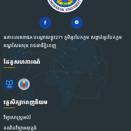
អគារលេខ៣៥A បណ្ដោយផ្លូវ271 ភូមិអូរបែកក្អម សង្កាត់អូរបែកក្អម
ខណ្ឌសែនសុខ រាជធានីភ្នំពេញ
ដៃគូសហការណ៍
វគ្គសិក្សាពេញនិយម
វិទ្យាសាស្រ្តអប់រំ
គណិតវិទ្យាអនុវត្តន៍