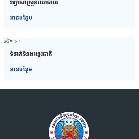
វិទ្យាសាស្ត្រនយោបាយ
អានបន្ថែម
ទំនាក់ទំនងអន្តរជាតិ
អានបន្ថែម