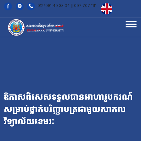
012/081 49 33 34 || 097 707 1111
ឱកាសពិសេសទទួលបានអាហារូបករណ៍
សម្រាប់ថ្នាក់បរិញ្ញាបត្រជាមួយសាកល
វិទ្យាល័យខេមរៈ