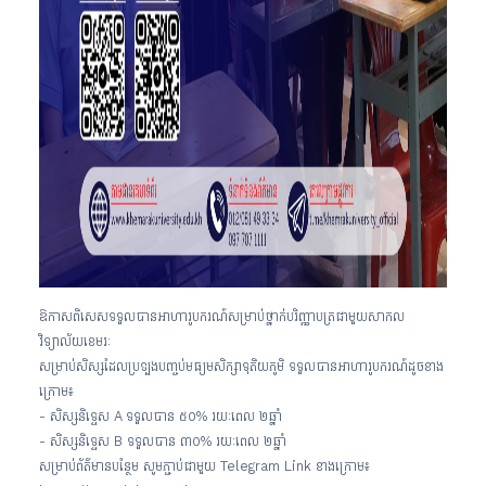
ឱកាសពិសេសទទួលបានអាហារូបករណ៍សម្រាប់ថ្នាក់បរិញ្ញាបត្រជាមួយសាកល
វិទ្យាល័យខេមរៈ
សម្រាប់សិស្សដែលប្រឡងបញ្ចប់មធ្យមសិក្សាទុតិយភូមិ ទទួលបានអាហារូបករណ៍ដូចខាង
ក្រោម៖
- សិស្សនិទ្ទេស A ទទួលបាន ៥០% រយៈពេល ២ឆ្នាំ
- សិស្សនិទ្ទេស B ទទួលបាន ៣០% រយៈពេល ២ឆ្នាំ
សម្រាប់ព័ត៌មានបន្ថែម សូមភ្ជាប់ជាមួយ Telegram Link ខាងក្រោម៖