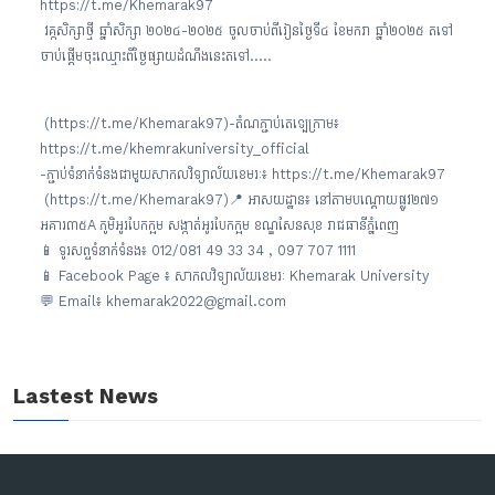
https://t.me/Khemarak97
វគ្កសិក្សាថ្មី ឆ្នាំសិក្សា ២០២៤-២០២៥ ចូលចាប់ពីរៀនថ្ងៃទី៤ ខែមករា ឆ្នាំ២០២៥ តទៅ
ចាប់ផ្តើមចុះឈ្មោះពីថ្ងៃផ្សាយដំណឹងនេះតទៅ.....
(https://t.me/Khemarak97)-តំណភ្ជាប់តេឡេក្រាម៖
https://t.me/khemrakuniversity_official
-ភ្ជាប់ទំនាក់ទំនងជាមួយសាកលវិទ្យាល័យខេមរៈ៖ https://t.me/Khemarak97
(https://t.me/Khemarak97)📍 អាសយដ្ឋាន៖ នៅតាមបណ្ដោយផ្លូវ២៧១
អគារ៣៥A ភូមិអូរបែកក្អម សង្កាត់អូរបែកក្អម ខណ្ឌសែនសុខ រាជធានីភ្នំពេញ
📱 ទូរសព្ទទំនាក់ទំនង៖ 012/081 49 33 34 , 097 707 1111
📱 Facebook Page ៖ សាកលវិទ្យាល័យខេមរៈ Khemarak University
💬 Email៖ khemarak2022@gmail.com
Lastest News